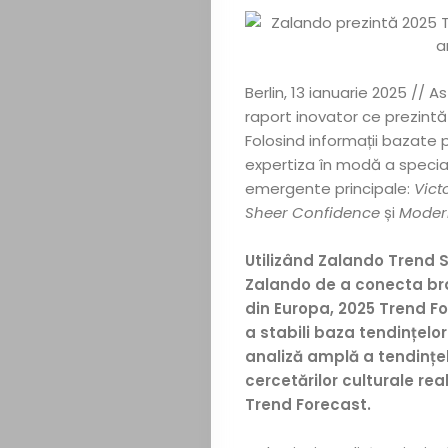
Berlin, 13 ianuarie 2025 // 
raport inovator ce prezint
Folosind informații bazate
expertiza în modă a speciali
emergente principale:
Vict
Sheer Confidence
și
Moder
Utilizând Zalando Trend Sp
Zalando de a conecta bra
din Europa, 2025 Trend F
a stabili baza tendințelo
analiză amplă a tendințe
cercetărilor culturale rea
Trend Forecast.