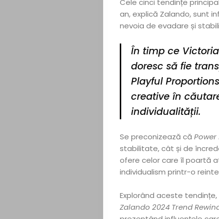
Cele cinci tendințe principal
an, explică Zalando, sunt in
nevoia de evadare și stabil
În timp ce
Victor
doresc să fie tran
Playful Proportion
creative în căutar
individualității.
Se preconizează că
Power 
stabilitate, cât și de încre
ofere celor care îl poartă 
individualism printr-o reint
Explorând aceste tendințe,
Zalando 2024 Trend Rewin
prezentând influențele care