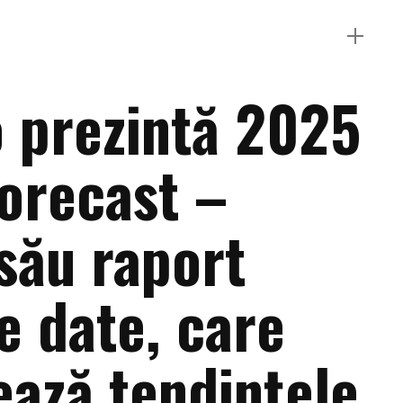
 prezintă 2025
orecast –
său raport
e date, care
ează tendințele