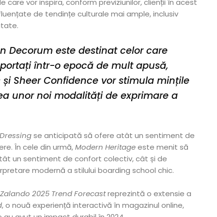
e care vor inspira, conform previziunilor, clienții în acest
fluențate de tendințe culturale mai ample, inclusiv
itate.
ian Decorum
este destinat celor care
sportați într-o epocă de mult apusă,
s
și
Sheer Confidence
vor stimula mințile
ea unor noi modalități de exprimare a
Dressing
se anticipată să ofere atât un sentiment de
dere. În cele din urmă,
Modern Heritage
este menit să
atât un sentiment de confort colectiv, cât și de
erpretare modernă a stilului boarding school chic.
Zalando 2025 Trend Forecast
reprezintă o extensie a
d
, o nouă experiență interactivă în magazinul online,
 au avut un impact durabil în 2024.