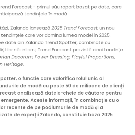
Astăzi, Zalando lansează
2025 Trend Forecast
, un nou
ă tendințele care vor domina lumea modei în 2025.
 pe date din Zalando Trend Spotter, combinate cu
știlor săi interni, Trend Forecast prezintă cinci tendințe
orian Decorum, Power Dressing, Playful Proportions,
n Heritage
.
otter, o funcție care valorifică rolul unic al
ndurile de modă cu peste 50 de milioane de clienți
orecast analizează datele-cheie de căutare pentru
r emergente. Aceste informații, în combinație cu o
lor recente de pe podiumurile de modă și a
lizate de experții Zalando, constituie baza 2025