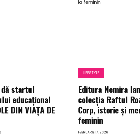
Despre
mine
Topics
LIFESTYLE
dă startul
Editura Nemira la
Search
ului educațional
colecția Raftul Ro
LE DIN VIAȚA DE
Corp, istorie și me
I
feminin
6
FEBRUARIE 17, 2026