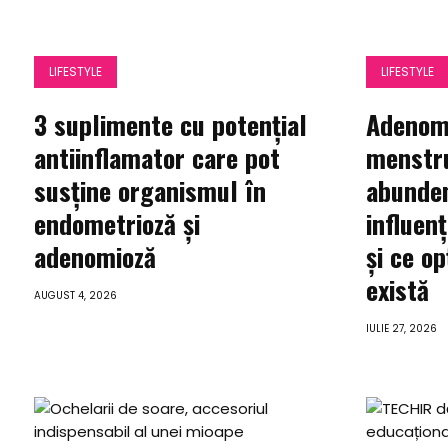
LIFESTYLE
LIFESTYLE
3 suplimente cu potențial
Adenomi
antiinflamator care pot
menstru
susține organismul în
abunden
endometrioză și
influenț
adenomioză
și ce op
există
AUGUST 4, 2026
IULIE 27, 2026