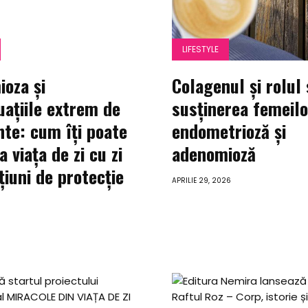
LIFESTYLE
oza și
Colagenul și rolul 
ațiile extrem de
susținerea femeilo
te: cum îți poate
endometrioză și
a viața de zi cu zi
adenomioză
țiuni de protecție
APRILIE 29, 2026