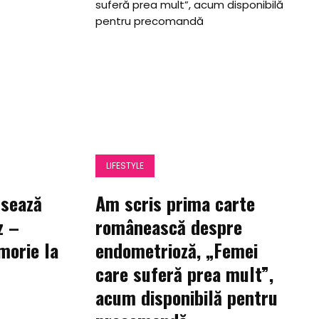
LIFESTYLE
nsează
Am scris prima carte
z –
românească despre
morie la
endometrioză, „Femei
care suferă prea mult”,
acum disponibilă pentru