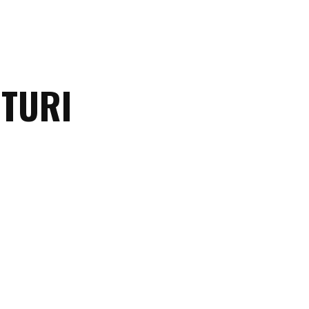
TURI
Despre
mine