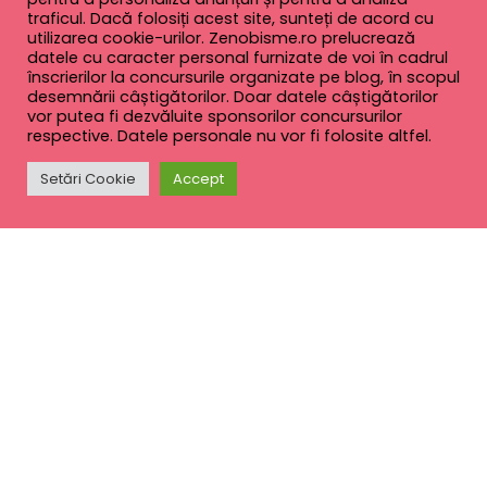
traficul. Dacă folosiți acest site, sunteți de acord cu
utilizarea cookie-urilor. Zenobisme.ro prelucrează
datele cu caracter personal furnizate de voi în cadrul
înscrierilor la concursurile organizate pe blog, în scopul
desemnării câștigătorilor. Doar datele câștigătorilor
vor putea fi dezvăluite sponsorilor concursurilor
respective. Datele personale nu vor fi folosite altfel.
Setări Cookie
Accept