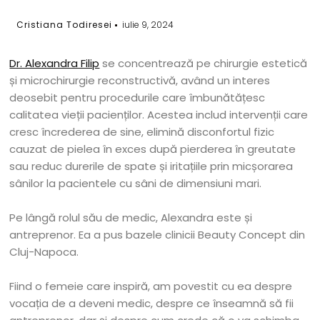
Cristiana Todiresei
iulie 9, 2024
Dr. Alexandra Filip
se concentrează pe chirurgie estetică
și microchirurgie reconstructivă, având un interes
deosebit pentru procedurile care îmbunătățesc
calitatea vieții pacienților. Acestea includ intervenții care
cresc încrederea de sine, elimină disconfortul fizic
cauzat de pielea în exces după pierderea în greutate
sau reduc durerile de spate și iritațiile prin micșorarea
sânilor la pacientele cu sâni de dimensiuni mari.
Pe lângă rolul său de medic, Alexandra este și
antreprenor. Ea a pus bazele clinicii Beauty Concept din
Cluj-Napoca.
Fiind o femeie care inspiră, am povestit cu ea despre
vocația de a deveni medic, despre ce înseamnă să fii