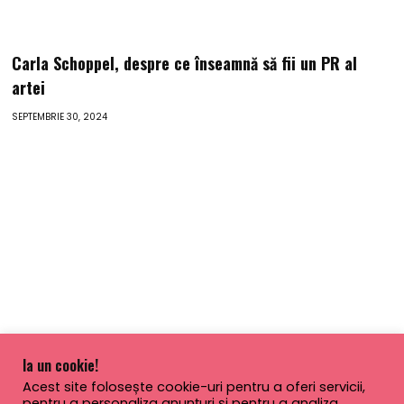
Carla Schoppel, despre ce înseamnă să fii un PR al
artei
SEPTEMBRIE 30, 2024
Ia un cookie!
Acest site folosește cookie-uri pentru a oferi servicii,
pentru a personaliza anunțuri și pentru a analiza