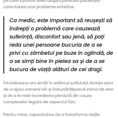
pe care îl poate avea asupra psihicului pacienților
corectarea unor probleme estetice.
Ca medic, este important să reușești să
îndrepți o problemă care cauzează
suferință, disconfort sau jenă, să poți
reda unei persoane bucuria de a se
privi cu zâmbetul pe buze în oglindă, de
a se simți bine în pielea sa și de a se
bucura de viață alături de cei dragi.
Întotdeauna am simțit în adâncul sufletului dorința asta
de a ajuta oamenii să-și îmbunătățească stima de sine
și de a le reda încrederea pierdută din cauza
complexelor legate de aspectul fizic.
Pentru mine, capacitatea de a transforma viețile